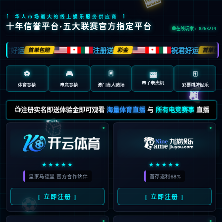
[ 华人市场最大的线上娱乐服务供应商 ]
十年信誉平台·五大联赛官方指定平台
在线玩家: 8263214
祝君好运
注册送
祝君好运
首单包赔
彩金
首单包赔
🍁
🍁
⚽
🎮
🃏
🀄️
🎰
🎮
电子老虎机
体育竞猜
电竞竞猜
澳门真人赌场
彩票棋牌娱乐
📺注册实名即送体验金即可观看
海量体育直播
与
所有电竞赛事
直播
🎲
★★★★★
★★★★★
皇家马德里 官方合作伙伴
首存返利68%
⚽
[ 立即注册 ]
[ 立即注册 ]